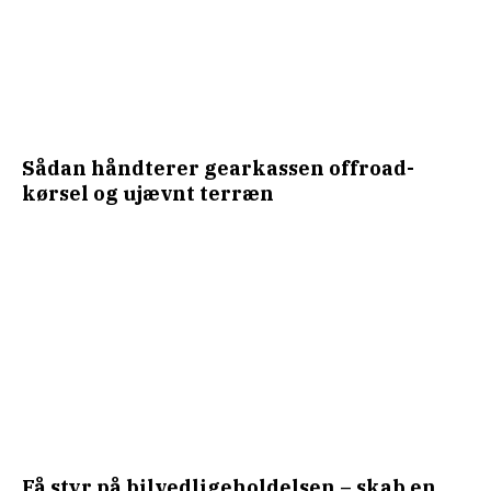
Sådan håndterer gearkassen offroad-
kørsel og ujævnt terræn
Få styr på bilvedligeholdelsen – skab en