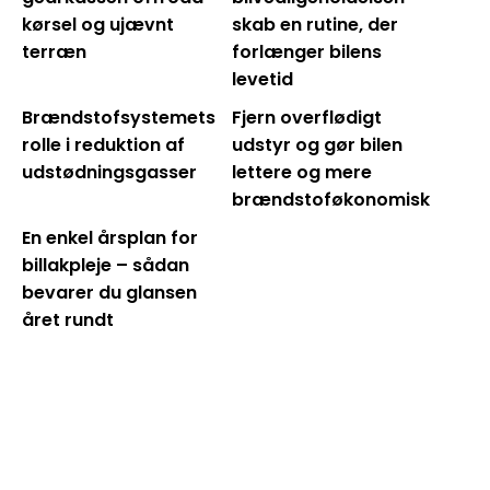
kørsel og ujævnt
skab en rutine, der
terræn
forlænger bilens
levetid
Brændstofsystemets
Fjern overflødigt
rolle i reduktion af
udstyr og gør bilen
udstødningsgasser
lettere og mere
brændstoføkonomisk
En enkel årsplan for
billakpleje – sådan
bevarer du glansen
året rundt