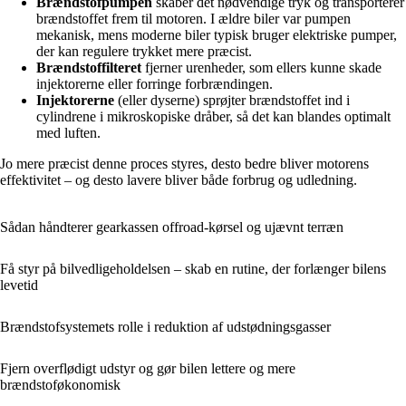
Brændstofpumpen
skaber det nødvendige tryk og transporterer
brændstoffet frem til motoren. I ældre biler var pumpen
mekanisk, mens moderne biler typisk bruger elektriske pumper,
der kan regulere trykket mere præcist.
Brændstoffilteret
fjerner urenheder, som ellers kunne skade
injektorerne eller forringe forbrændingen.
Injektorerne
(eller dyserne) sprøjter brændstoffet ind i
cylindrene i mikroskopiske dråber, så det kan blandes optimalt
med luften.
Jo mere præcist denne proces styres, desto bedre bliver motorens
effektivitet – og desto lavere bliver både forbrug og udledning.
Sådan håndterer gearkassen offroad-kørsel og ujævnt terræn
Få styr på bilvedligeholdelsen – skab en rutine, der forlænger bilens
levetid
Brændstofsystemets rolle i reduktion af udstødningsgasser
Fjern overflødigt udstyr og gør bilen lettere og mere
brændstoføkonomisk