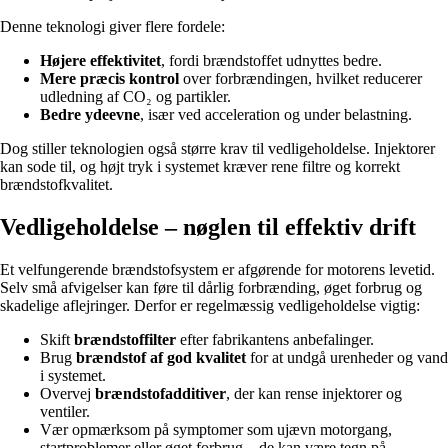
Denne teknologi giver flere fordele:
Højere effektivitet
, fordi brændstoffet udnyttes bedre.
Mere præcis kontrol
over forbrændingen, hvilket reducerer
udledning af CO₂ og partikler.
Bedre ydeevne
, især ved acceleration og under belastning.
Dog stiller teknologien også større krav til vedligeholdelse. Injektorer
kan sode til, og højt tryk i systemet kræver rene filtre og korrekt
brændstofkvalitet.
Vedligeholdelse – nøglen til effektiv drift
Et velfungerende brændstofsystem er afgørende for motorens levetid.
Selv små afvigelser kan føre til dårlig forbrænding, øget forbrug og
skadelige aflejringer. Derfor er regelmæssig vedligeholdelse vigtig:
Skift
brændstoffilter
efter fabrikantens anbefalinger.
Brug
brændstof af god kvalitet
for at undgå urenheder og vand
i systemet.
Overvej
brændstofadditiver
, der kan rense injektorer og
ventiler.
Vær opmærksom på symptomer som ujævn motorgang,
startproblemer eller øget forbrug – de kan være tegn på