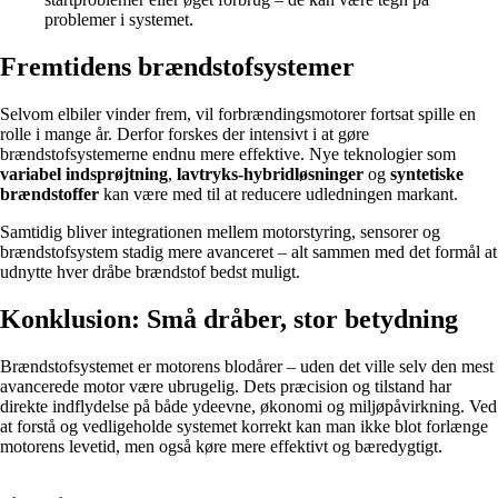
problemer i systemet.
Fremtidens brændstofsystemer
Selvom elbiler vinder frem, vil forbrændingsmotorer fortsat spille en
rolle i mange år. Derfor forskes der intensivt i at gøre
brændstofsystemerne endnu mere effektive. Nye teknologier som
variabel indsprøjtning
,
lavtryks-hybridløsninger
og
syntetiske
brændstoffer
kan være med til at reducere udledningen markant.
Samtidig bliver integrationen mellem motorstyring, sensorer og
brændstofsystem stadig mere avanceret – alt sammen med det formål at
udnytte hver dråbe brændstof bedst muligt.
Konklusion: Små dråber, stor betydning
Brændstofsystemet er motorens blodårer – uden det ville selv den mest
avancerede motor være ubrugelig. Dets præcision og tilstand har
direkte indflydelse på både ydeevne, økonomi og miljøpåvirkning. Ved
at forstå og vedligeholde systemet korrekt kan man ikke blot forlænge
motorens levetid, men også køre mere effektivt og bæredygtigt.