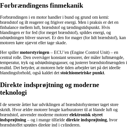
Forbrændingens finmekanik
Forbrændingen i en motor handler i bund og grund om kemi:
brændstof og ilt reagerer og frigiver energi. Men i praksis er det en
finbalance mellem luft, brændstof og tændingstidspunkt. Hvis
blandingen er for fed (for meget brændstof), spildes energi, og
udstødningen bliver snavset. Er den for mager (for lidt brændstof), kan
motoren køre ujævnt eller tage skade.
Her spiller
motorstyringen
– ECU’en (Engine Control Unit) – en
central rolle. Den overvåger konstant sensorer, der måler luftmængde,
temperatur, tryk og udstødningsgasser, og justerer brændstofmængden i
realtid. Det betyder, at motoren hele tiden arbejder tæt på det ideelle
blandingsforhold, også kaldet det
stoichiometriske punkt
.
Direkte indsprøjtning og moderne
teknologi
I de seneste årtier har udviklingen af brændstofsystemer taget store
skridt. Hvor ældre motorer brugte karburatorer til at blande luft og
brændstof, anvender moderne motorer
elektronisk styret
indsprøjtning
– og i mange tilfælde
direkte indsprøjtning
, hvor
brændstoffet sprøjtes direkte ind i cylinderen.