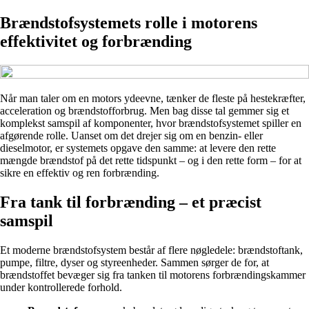
Brændstofsystemets rolle i motorens
effektivitet og forbrænding
Når man taler om en motors ydeevne, tænker de fleste på hestekræfter,
acceleration og brændstofforbrug. Men bag disse tal gemmer sig et
komplekst samspil af komponenter, hvor brændstofsystemet spiller en
afgørende rolle. Uanset om det drejer sig om en benzin- eller
dieselmotor, er systemets opgave den samme: at levere den rette
mængde brændstof på det rette tidspunkt – og i den rette form – for at
sikre en effektiv og ren forbrænding.
Fra tank til forbrænding – et præcist
samspil
Et moderne brændstofsystem består af flere nøgledele: brændstoftank,
pumpe, filtre, dyser og styreenheder. Sammen sørger de for, at
brændstoffet bevæger sig fra tanken til motorens forbrændingskammer
under kontrollerede forhold.