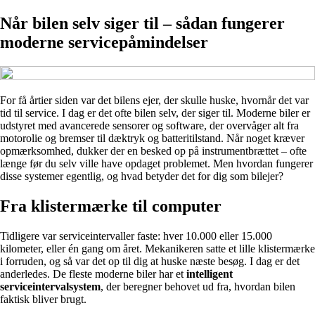
Når bilen selv siger til – sådan fungerer
moderne servicepåmindelser
For få årtier siden var det bilens ejer, der skulle huske, hvornår det var
tid til service. I dag er det ofte bilen selv, der siger til. Moderne biler er
udstyret med avancerede sensorer og software, der overvåger alt fra
motorolie og bremser til dæktryk og batteritilstand. Når noget kræver
opmærksomhed, dukker der en besked op på instrumentbrættet – ofte
længe før du selv ville have opdaget problemet. Men hvordan fungerer
disse systemer egentlig, og hvad betyder det for dig som bilejer?
Fra klistermærke til computer
Tidligere var serviceintervaller faste: hver 10.000 eller 15.000
kilometer, eller én gang om året. Mekanikeren satte et lille klistermærke
i forruden, og så var det op til dig at huske næste besøg. I dag er det
anderledes. De fleste moderne biler har et
intelligent
serviceintervalsystem
, der beregner behovet ud fra, hvordan bilen
faktisk bliver brugt.