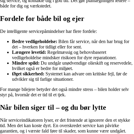
sig service, og kontakte dig i god tid. Det gør planlægningen lettere –
både for dig og værkstedet.
Fordele for både bil og ejer
De intelligente servicepåmindelser har flere fordele:
Bedre vedligeholdelse:
Bilen får service, når den har brug for
det – hverken for tidligt eller for sent.
Længere levetid:
Regelmæssig og behovsbaseret
vedligeholdelse mindsker risikoen for dyre reparationer.
Mindre spild:
Du undgår unødvendige olieskift og reservedele,
hvilket også er bedre for miljøet.
Øget sikkerhed:
Systemet kan advare om kritiske fejl, før de
udvikler sig til farlige situationer.
For mange bilejere betyder det også mindre stress – bilen holder selv
styr på, hvornår det er tid til et tjek.
Når bilen siger til – og du bør lytte
Når serviceindikatoren lyser, er det fristende at ignorere den et stykke
tid. Men det kan koste dyrt. En overskredet service kan påvirke
garantien, og i værste fald føre til skader, som kunne være undgået.