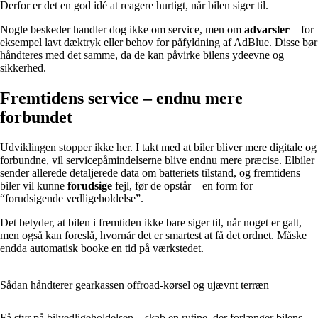
Derfor er det en god idé at reagere hurtigt, når bilen siger til.
Nogle beskeder handler dog ikke om service, men om
advarsler
– for
eksempel lavt dæktryk eller behov for påfyldning af AdBlue. Disse bør
håndteres med det samme, da de kan påvirke bilens ydeevne og
sikkerhed.
Fremtidens service – endnu mere
forbundet
Udviklingen stopper ikke her. I takt med at biler bliver mere digitale og
forbundne, vil servicepåmindelserne blive endnu mere præcise. Elbiler
sender allerede detaljerede data om batteriets tilstand, og fremtidens
biler vil kunne
forudsige
fejl, før de opstår – en form for
“forudsigende vedligeholdelse”.
Det betyder, at bilen i fremtiden ikke bare siger til, når noget er galt,
men også kan foreslå, hvornår det er smartest at få det ordnet. Måske
endda automatisk booke en tid på værkstedet.
Sådan håndterer gearkassen offroad-kørsel og ujævnt terræn
Få styr på bilvedligeholdelsen – skab en rutine, der forlænger bilens