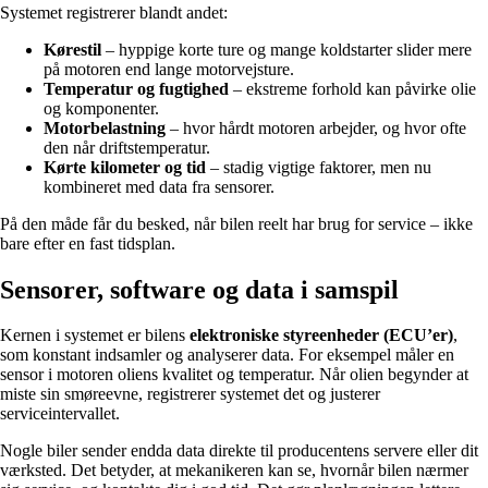
Systemet registrerer blandt andet:
Kørestil
– hyppige korte ture og mange koldstarter slider mere
på motoren end lange motorvejsture.
Temperatur og fugtighed
– ekstreme forhold kan påvirke olie
og komponenter.
Motorbelastning
– hvor hårdt motoren arbejder, og hvor ofte
den når driftstemperatur.
Kørte kilometer og tid
– stadig vigtige faktorer, men nu
kombineret med data fra sensorer.
På den måde får du besked, når bilen reelt har brug for service – ikke
bare efter en fast tidsplan.
Sensorer, software og data i samspil
Kernen i systemet er bilens
elektroniske styreenheder (ECU’er)
,
som konstant indsamler og analyserer data. For eksempel måler en
sensor i motoren oliens kvalitet og temperatur. Når olien begynder at
miste sin smøreevne, registrerer systemet det og justerer
serviceintervallet.
Nogle biler sender endda data direkte til producentens servere eller dit
værksted. Det betyder, at mekanikeren kan se, hvornår bilen nærmer