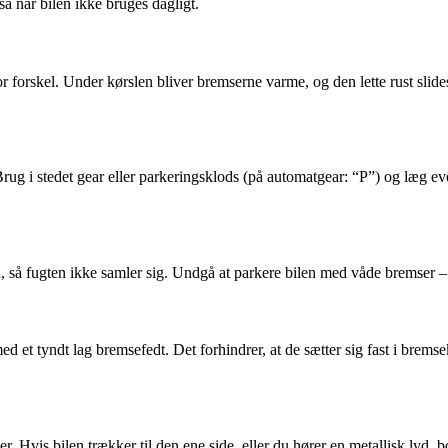
så når bilen ikke bruges dagligt.
or forskel. Under kørslen bliver bremserne varme, og den lette rust sl
. Brug i stedet gear eller parkeringsklods (på automatgear: “P”) og læg e
 så fugten ikke samler sig. Undgå at parkere bilen med våde bremser – kør
d et tyndt lag bremsefedt. Det forhindrer, at de sætter sig fast i brems
 Hvis bilen trækker til den ene side, eller du hører en metallisk lyd, 