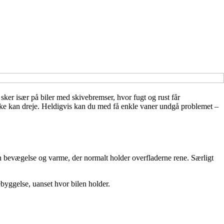
t sker især på biler med skivebremser, hvor fugt og rust får
let ikke kan dreje. Heldigvis kan du med få enkle vaner undgå problemet –
 den bevægelse og varme, der normalt holder overfladerne rene. Særligt
ebyggelse, uanset hvor bilen holder.