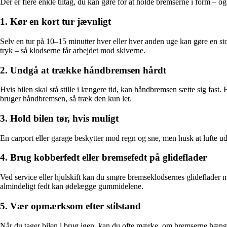
Der er flere enkle tiltag, du kan gøre for at holde bremserne i form – og
1. Kør en kort tur jævnligt
Selv en tur på 10–15 minutter hver eller hver anden uge kan gøre en st
tryk – så klodserne får arbejdet mod skiverne.
2. Undgå at trække håndbremsen hårdt
Hvis bilen skal stå stille i længere tid, kan håndbremsen sætte sig fast
bruger håndbremsen, så træk den kun let.
3. Hold bilen tør, hvis muligt
En carport eller garage beskytter mod regn og sne, men husk at lufte ud,
4. Brug kobberfedt eller bremsefedt på glideflader
Ved service eller hjulskift kan du smøre bremseklodsernes glideflader me
almindeligt fedt kan ødelægge gummidelene.
5. Vær opmærksom efter stilstand
Når du tager bilen i brug igen, kan du ofte mærke, om bremserne hænger.