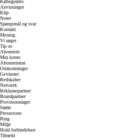
Købeguides
Anvisninger
Klip
Noter
Spørgsmål og svar
Kontakt
Mening
Vi søger
Tip os
Abonnent
Min konto
Abonnement
Omkostninger
Gevinster
Redskaber
Netværk
Reklamepartner
Brandpartner
Provisionstager
Støtte
Pressezone
Ring
Miljø
Hold forbindelsen
Tilmeld