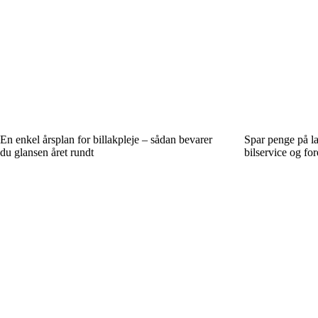
En enkel årsplan for billakpleje – sådan bevarer
Spar penge på l
du glansen året rundt
bilservice og fo