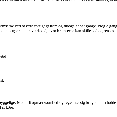
 bremserne ved at køre forsigtigt frem og tilbage et par gange. Nogle gang
bilen bugseret til et værksted, hvor bremserne kan skilles ad og renses.
etid
isk
byggelige. Med lidt opmærksomhed og regelmæssig brug kan du holde brem
l at køre.