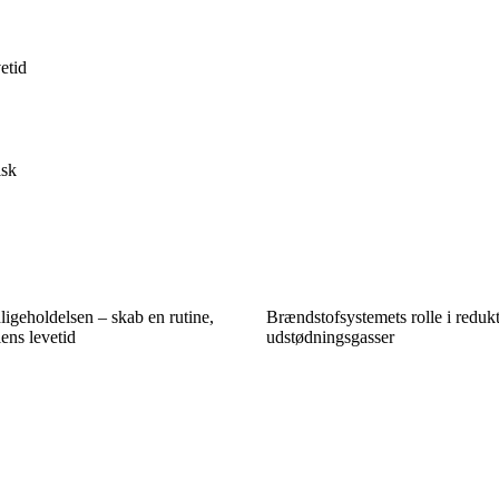
etid
isk
dligeholdelsen – skab en rutine,
Brændstofsystemets rolle i redukt
ens levetid
udstødningsgasser