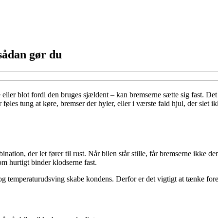
 sådan gør du
ie eller blot fordi den bruges sjældent – kan bremserne sætte sig fast. De
der føles tung at køre, bremser der hyler, eller i værste fald hjul, der s
ation, der let fører til rust. Når bilen står stille, får bremserne ikke
om hurtigt binder klodserne fast.
t og temperaturudsving skabe kondens. Derfor er det vigtigt at tænke for