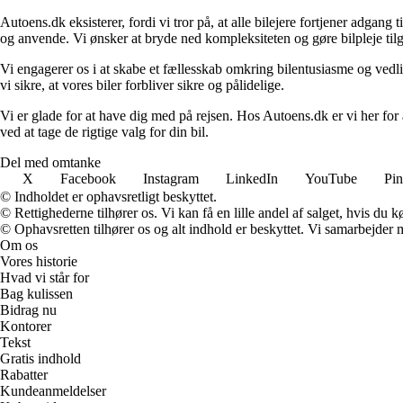
Autoens.dk eksisterer, fordi vi tror på, at alle bilejere fortjener adgang t
og anvende. Vi ønsker at bryde ned kompleksiteten og gøre bilpleje tilg
Vi engagerer os i at skabe et fællesskab omkring bilentusiasme og vedli
vi sikre, at vores biler forbliver sikre og pålidelige.
Vi er glade for at have dig med på rejsen. Hos Autoens.dk er vi her for
ved at tage de rigtige valg for din bil.
Del med omtanke
X
Facebook
Instagram
LinkedIn
YouTube
Pin
© Indholdet er ophavsretligt beskyttet.
© Rettighederne tilhører os. Vi kan få en lille andel af salget, hvis du
© Ophavsretten tilhører os og alt indhold er beskyttet. Vi samarbejder 
Om os
Vores historie
Hvad vi står for
Bag kulissen
Bidrag nu
Kontorer
Tekst
Gratis indhold
Rabatter
Kundeanmeldelser