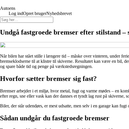
Autoens
Log ind
Opret bruger
Nyhedsbrevet
Undgå fastgroede bremser efter stilstand –
Når bilen har stået stille i længere tid – måske over vinteren, under fer
bremseklodserne til at klistre til skiverne. Resultatet kan være en bil, 
og spare både tid og penge på værkstedsregningen.
Hvorfor sætter bremser sig fast?
Bremser arbejder i et miljø, hvor metal, fugt og varme mødes – en kombin
efter regn, sne eller vask kan der dannes et tyndt lag rust på skiverne, s
Biler, der står udendørs, er mest udsatte, men selv i en garage kan fug
Sådan undgår du fastgroede bremser