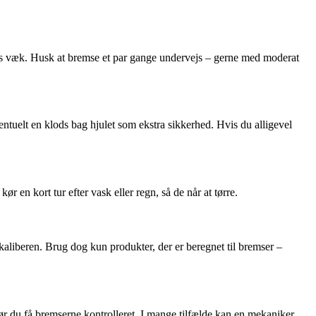
ides væk. Husk at bremse et par gange undervejs – gerne med moderat
ventuelt en klods bag hjulet som ekstra sikkerhed. Hvis du alligevel
 en kort tur efter vask eller regn, så de når at tørre.
ekaliberen. Brug dog kun produkter, der er beregnet til bremser –
bør du få bremserne kontrolleret. I mange tilfælde kan en mekaniker