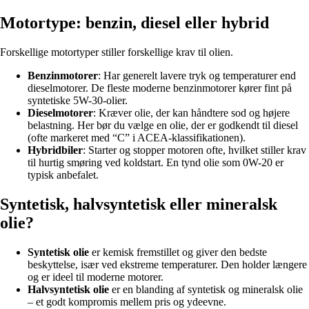
Motortype: benzin, diesel eller hybrid
Forskellige motortyper stiller forskellige krav til olien.
Benzinmotorer
: Har generelt lavere tryk og temperaturer end
dieselmotorer. De fleste moderne benzinmotorer kører fint på
syntetiske 5W-30-olier.
Dieselmotorer
: Kræver olie, der kan håndtere sod og højere
belastning. Her bør du vælge en olie, der er godkendt til diesel
(ofte markeret med “C” i ACEA-klassifikationen).
Hybridbiler
: Starter og stopper motoren ofte, hvilket stiller krav
til hurtig smøring ved koldstart. En tynd olie som 0W-20 er
typisk anbefalet.
Syntetisk, halvsyntetisk eller mineralsk
olie?
Syntetisk olie
er kemisk fremstillet og giver den bedste
beskyttelse, især ved ekstreme temperaturer. Den holder længere
og er ideel til moderne motorer.
Halvsyntetisk olie
er en blanding af syntetisk og mineralsk olie
– et godt kompromis mellem pris og ydeevne.