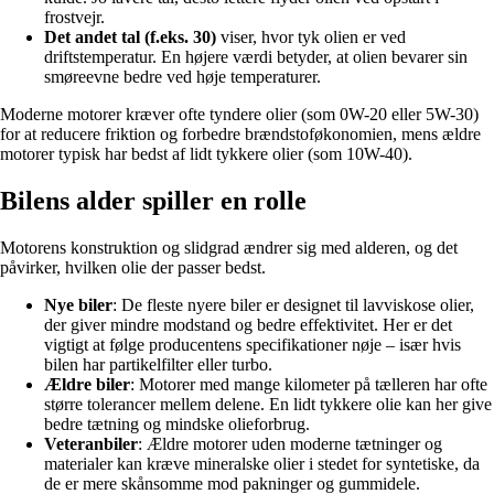
frostvejr.
Det andet tal (f.eks. 30)
viser, hvor tyk olien er ved
driftstemperatur. En højere værdi betyder, at olien bevarer sin
smøreevne bedre ved høje temperaturer.
Moderne motorer kræver ofte tyndere olier (som 0W-20 eller 5W-30)
for at reducere friktion og forbedre brændstoføkonomien, mens ældre
motorer typisk har bedst af lidt tykkere olier (som 10W-40).
Bilens alder spiller en rolle
Motorens konstruktion og slidgrad ændrer sig med alderen, og det
påvirker, hvilken olie der passer bedst.
Nye biler
: De fleste nyere biler er designet til lavviskose olier,
der giver mindre modstand og bedre effektivitet. Her er det
vigtigt at følge producentens specifikationer nøje – især hvis
bilen har partikelfilter eller turbo.
Ældre biler
: Motorer med mange kilometer på tælleren har ofte
større tolerancer mellem delene. En lidt tykkere olie kan her give
bedre tætning og mindske olieforbrug.
Veteranbiler
: Ældre motorer uden moderne tætninger og
materialer kan kræve mineralske olier i stedet for syntetiske, da
de er mere skånsomme mod pakninger og gummidele.