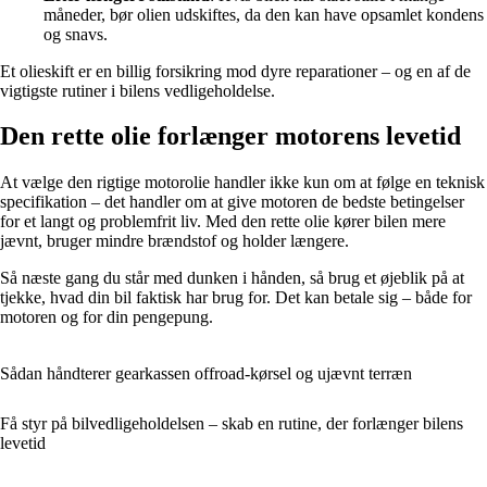
måneder, bør olien udskiftes, da den kan have opsamlet kondens
og snavs.
Et olieskift er en billig forsikring mod dyre reparationer – og en af de
vigtigste rutiner i bilens vedligeholdelse.
Den rette olie forlænger motorens levetid
At vælge den rigtige motorolie handler ikke kun om at følge en teknisk
specifikation – det handler om at give motoren de bedste betingelser
for et langt og problemfrit liv. Med den rette olie kører bilen mere
jævnt, bruger mindre brændstof og holder længere.
Så næste gang du står med dunken i hånden, så brug et øjeblik på at
tjekke, hvad din bil faktisk har brug for. Det kan betale sig – både for
motoren og for din pengepung.
Sådan håndterer gearkassen offroad-kørsel og ujævnt terræn
Få styr på bilvedligeholdelsen – skab en rutine, der forlænger bilens
levetid