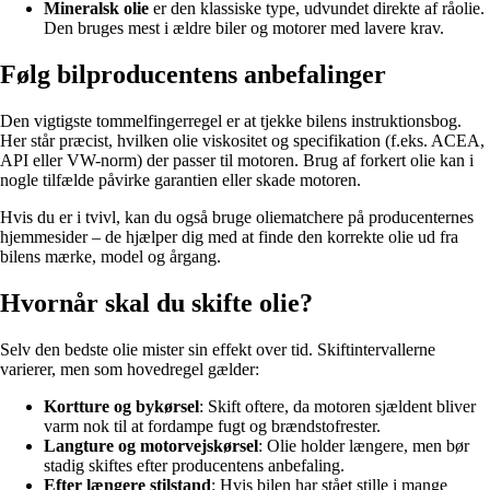
Mineralsk olie
er den klassiske type, udvundet direkte af råolie.
Den bruges mest i ældre biler og motorer med lavere krav.
Følg bilproducentens anbefalinger
Den vigtigste tommelfingerregel er at tjekke bilens instruktionsbog.
Her står præcist, hvilken olie viskositet og specifikation (f.eks. ACEA,
API eller VW-norm) der passer til motoren. Brug af forkert olie kan i
nogle tilfælde påvirke garantien eller skade motoren.
Hvis du er i tvivl, kan du også bruge oliematchere på producenternes
hjemmesider – de hjælper dig med at finde den korrekte olie ud fra
bilens mærke, model og årgang.
Hvornår skal du skifte olie?
Selv den bedste olie mister sin effekt over tid. Skiftintervallerne
varierer, men som hovedregel gælder:
Kortture og bykørsel
: Skift oftere, da motoren sjældent bliver
varm nok til at fordampe fugt og brændstofrester.
Langture og motorvejskørsel
: Olie holder længere, men bør
stadig skiftes efter producentens anbefaling.
Efter længere stilstand
: Hvis bilen har stået stille i mange