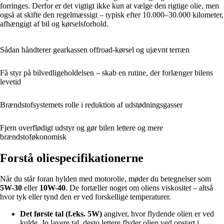
forringes. Derfor er det vigtigt ikke kun at vælge den rigtige olie, men
også at skifte den regelmæssigt – typisk efter 10.000–30.000 kilometer,
afhængigt af bil og kørselsforhold.
Sådan håndterer gearkassen offroad-kørsel og ujævnt terræn
Få styr på bilvedligeholdelsen – skab en rutine, der forlænger bilens
levetid
Brændstofsystemets rolle i reduktion af udstødningsgasser
Fjern overflødigt udstyr og gør bilen lettere og mere
brændstoføkonomisk
Forstå oliespecifikationerne
Når du står foran hylden med motorolie, møder du betegnelser som
5W-30
eller
10W-40
. De fortæller noget om oliens viskositet – altså
hvor tyk eller tynd den er ved forskellige temperaturer.
Det første tal (f.eks. 5W)
angiver, hvor flydende olien er ved
kulde. Jo lavere tal, desto lettere flyder olien ved opstart i