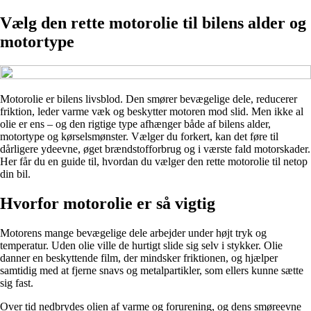
Vælg den rette motorolie til bilens alder og
motortype
Motorolie er bilens livsblod. Den smører bevægelige dele, reducerer
friktion, leder varme væk og beskytter motoren mod slid. Men ikke al
olie er ens – og den rigtige type afhænger både af bilens alder,
motortype og kørselsmønster. Vælger du forkert, kan det føre til
dårligere ydeevne, øget brændstofforbrug og i værste fald motorskader.
Her får du en guide til, hvordan du vælger den rette motorolie til netop
din bil.
Hvorfor motorolie er så vigtig
Motorens mange bevægelige dele arbejder under højt tryk og
temperatur. Uden olie ville de hurtigt slide sig selv i stykker. Olie
danner en beskyttende film, der mindsker friktionen, og hjælper
samtidig med at fjerne snavs og metalpartikler, som ellers kunne sætte
sig fast.
Over tid nedbrydes olien af varme og forurening, og dens smøreevne